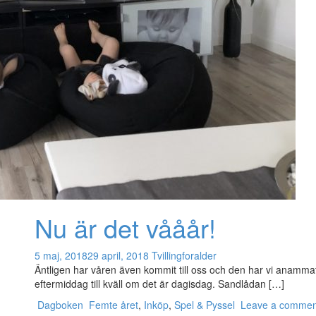
Nu är det vååår!
5 maj, 2018
29 april, 2018
Tvillingforalder
Äntligen har våren även kommit till oss och den har vi anammat 
eftermiddag till kväll om det är dagisdag. Sandlådan […]
Dagboken
Femte året
,
Inköp
,
Spel & Pyssel
Leave a commen