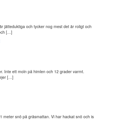
 jätteduktiga och tycker nog mest det är roligt och
och […]
t
r. Inte ett moln på himlen och 12 grader varmt.
ejer […]
t 1 meter snö på gräsmattan. Vi har hackat snö och is