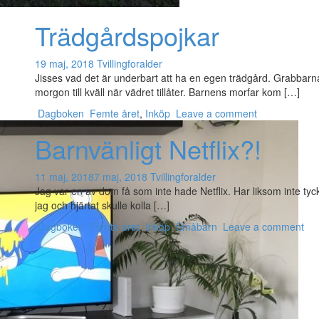
Trädgårdspojkar
19 maj, 2018
Tvillingforalder
Jisses vad det är underbart att ha en egen trädgård. Grabbarna
morgon till kväll när vädret tillåter. Barnens morfar kom […]
Dagboken
Femte året
,
Inköp
Leave a comment
Barnvänligt Netflix?!
11 maj, 2018
7 maj, 2018
Tvillingforalder
Jag var en av dom få som inte hade Netflix. Har liksom inte tyc
jag och hjärtat skulle kolla […]
Dagboken
Femte året
,
Inköp
,
Småbarn
Leave a comment