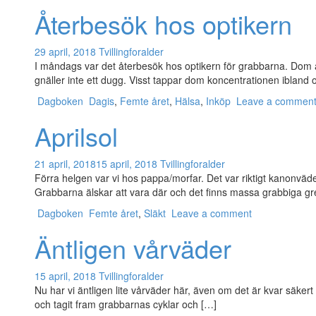
Återbesök hos optikern
29 april, 2018
Tvillingforalder
I måndags var det återbesök hos optikern för grabbarna. Dom är
gnäller inte ett dugg. Visst tappar dom koncentrationen ibland 
Dagboken
Dagis
,
Femte året
,
Hälsa
,
Inköp
Leave a commen
Aprilsol
21 april, 2018
15 april, 2018
Tvillingforalder
Förra helgen var vi hos pappa/morfar. Det var riktigt kanonväde
Grabbarna älskar att vara där och det finns massa grabbiga gr
Dagboken
Femte året
,
Släkt
Leave a comment
Äntligen vårväder
15 april, 2018
Tvillingforalder
Nu har vi äntligen lite vårväder här, även om det är kvar säker
och tagit fram grabbarnas cyklar och […]