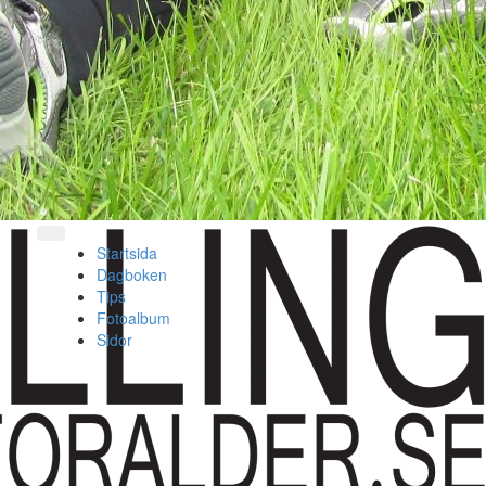
Startsida
Dagboken
Tips
Fotoalbum
Sidor