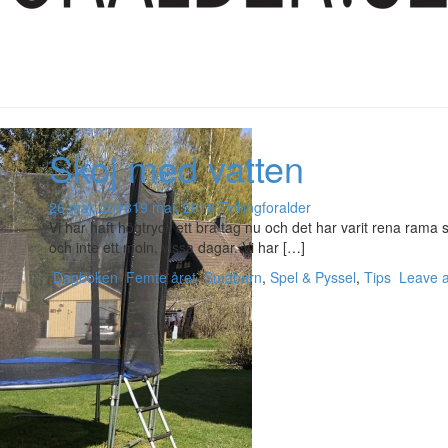
Skoj med vatten
26 maj, 2018
19 maj, 2018
Tvillingforalder
Vi har haft högtryck ett bra tag nu och det har varit rena ram
och inte ett moln, vissa dagar. Vi har […]
Dagboken
Femte året
,
Småbarn
,
Spel & Pyssel
,
Tips
Leave 